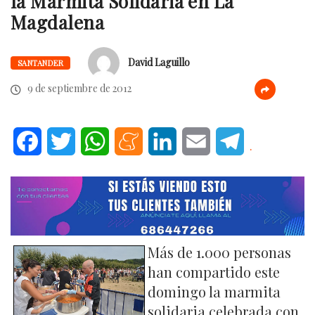
la Marmita Solidaria en La
Magdalena
David Laguillo
SANTANDER
9 de septiembre de 2012
Facebook
Twitter
WhatsApp
Meneame
LinkedIn
Email
Telegram
.
Más de 1.000 personas
han compartido este
domingo la marmita
solidaria celebrada con