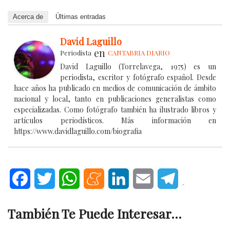
Acerca de
Últimas entradas
David Laguillo
en
Periodista
CANTABRIA DIARIO
David Laguillo (Torrelavega, 1975) es un
periodista, escritor y fotógrafo español. Desde
hace años ha publicado en medios de comunicación de ámbito
nacional y local, tanto en publicaciones generalistas como
especializadas. Como fotógrafo también ha ilustrado libros y
artículos periodísticos. Más información en
https://www.davidlaguillo.com/biografia
Facebook
Twitter
WhatsApp
Meneame
LinkedIn
Email
Telegram
.
También Te Puede Interesar...