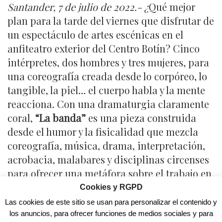
Santander, 7 de julio de 2022.- ¿
Qué mejor
plan para la tarde del viernes que disfrutar de
un espectáculo de artes escénicas en el
anfiteatro exterior del Centro Botín? Cinco
intérpretes, dos hombres y tres mujeres, para
una coreografía creada desde lo corpóreo, lo
tangible, la piel… el cuerpo habla y la mente
reacciona. Con una dramaturgia claramente
coral,
“La banda”
es una pieza construida
desde el humor y la fisicalidad que mezcla
coreografía, música, drama, interpretación,
acrobacia, malabares y disciplinas circenses
para ofrecer una metáfora sobre el trabajo en
equipo. Mañana viernes, a las 20.00 horas y
Cookies y RGPD
con acceso libre, la compañía Otra Danza,
Las cookies de este sitio se usan para personalizar el contenido y
bajo la dirección escénica y coreografía de
los anuncios, para ofrecer funciones de medios sociales y para