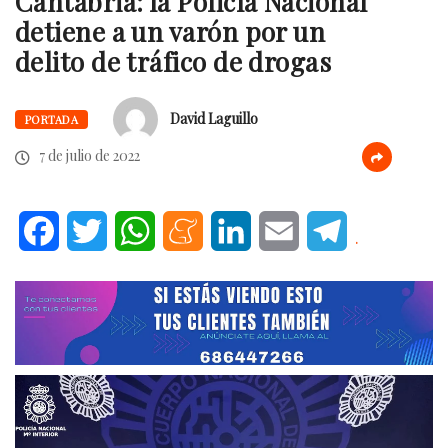
Cantabria: la Policía Nacional
detiene a un varón por un
delito de tráfico de drogas
David Laguillo
PORTADA
7 de julio de 2022
Facebook
Twitter
WhatsApp
Meneame
LinkedIn
Email
Telegram
.