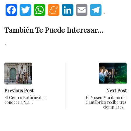
Facebook
Twitter
WhatsApp
Meneame
LinkedIn
Email
Telegram
.
También Te Puede Interesar...
.
Previous Post
Next Post
El Centro Botín invita a
El Museo Marítimo del
conocer a “La…
Cantábrico recibe tres
ejemplares…