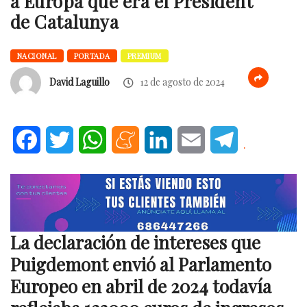
a Europa que era el President
de Catalunya
NACIONAL
PORTADA
PREMIUM
David Laguillo
12 de agosto de 2024
Facebook
Twitter
WhatsApp
Meneame
LinkedIn
Email
Telegram
.
La declaración de intereses que
Puigdemont envió al Parlamento
Europeo en abril de 2024 todavía