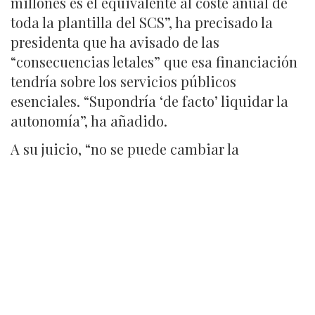
millones es el equivalente al coste anual de
toda la plantilla del SCS”, ha precisado la
presidenta que ha avisado de las
“consecuencias letales” que esa financiación
tendría sobre los servicios públicos
esenciales. “Supondría ‘de facto’ liquidar la
autonomía”, ha añadido.
A su juicio, “no se puede cambiar la
Constitución negociando con prófugos de la
justicia, ni se puede utilizar el Sistema de
Financiación Autonómica para comprar
poder y votos en lugar de para garantizar
unos servicios básicos iguales para todos los
ciudadanos”.
“Es inconstitucional e inmoral. Inasumible
para cualquier demócrata”, ha valorado la