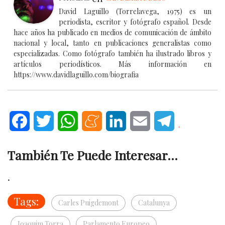
David Laguillo (Torrelavega, 1975) es un
periodista, escritor y fotógrafo español. Desde
hace años ha publicado en medios de comunicación de ámbito
nacional y local, tanto en publicaciones generalistas como
especializadas. Como fotógrafo también ha ilustrado libros y
artículos periodísticos. Más información en
https://www.davidlaguillo.com/biografia
Facebook
Twitter
WhatsApp
Meneame
LinkedIn
Email
Telegram
.
También Te Puede Interesar...
.
Tags:
Carles Puigdemont
Catalunya
Joaquim Torra
Parlamento Europeo