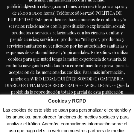
publicidad@estorrelavega.com Lunes a viernes (de 9.00 a 14.00 y
de 16.00 a 19.00 horas) Teléfono: 686447266 POLÍTICA DE
PUBLICIDAD Este periódico rechaza anuncios de contactos y/o
servicios relacionados con la prostitución o explotación sexual;
productos o servicios relacionados con las ciencias ocultas y
pseudociencias; servicios o productos “milagro”; productos y
servicios sanitarios no verificados por las autoridades sanitarias y
esquemas de venta multinivel y/o piramidales. Este sitio web utiliza
cookies para que usted tenga la mejor experiencia de usuario. Si
continúa navegando está dando su consentimiento expreso para la
aceptación de las mencionadas cookies. Para más información,
pinche en AVISO LEGAL/QUIÉNES SOMOS (C) CANTABRIA
DIARIO ES UNA MARCA REGISTRADA -- AVISO LEGAL -- Queda
prohibida la reproducción total o parcial de esta publicación
periódica, por cualquier medio o procedimiento, sin tener la
Cookies y RGPD
autorización previa, expresa y por escrito del editor, incluyendo el
Las cookies de este sitio se usan para personalizar el contenido y
uso directa o indirectamente comercial en forma de reseñas,
los anuncios, para ofrecer funciones de medios sociales y para
resúmenes, o extractos de prensa, a lo que se manifiesta oposición
analizar el tráfico. Además, compartimos información sobre el
expresa. Copyright © 2009-2025 CantabriaDiario.com Cantabria
uso que haga del sitio web con nuestros partners de medios
Diario es una marca registrada - TODOS LOS DERECHOS