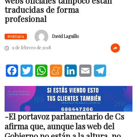
webs oficiales tampoco están
traducidas de forma
profesional
David Laguillo
PORTADA
9 de febrero de 2018
Facebook
Twitter
WhatsApp
Meneame
LinkedIn
Email
Telegram
.
-El portavoz parlamentario de Cs
afirma que, aunque las web del
Gobierno no están a la altura, no