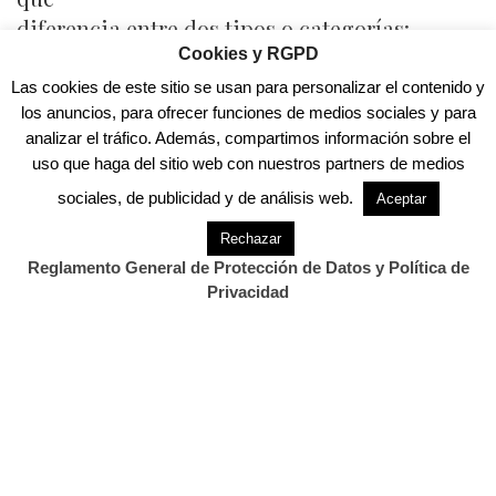
diferencia entre dos tipos o categorías:
Cookies y RGPD
-“Security tokens”: generalmente otorgan
participación en los futuros ingresos o el
Las cookies de este sitio se usan para personalizar el contenido y
los anuncios, para ofrecer funciones de medios sociales y para
aumento del valor de la entidad emisora o de
analizar el tráfico. Además, compartimos información sobre el
un negocio.
uso que haga del sitio web con nuestros partners de medios
-“Utility tokens”: dan derecho a acceder a un
sociales, de publicidad y de análisis web.
Aceptar
servicio o recibir un producto, sin perjuicio
Rechazar
de lo cual con ocasión de la oferta se suele
Reglamento General de Protección de Datos y Política de
hacer mención a expectativas de
Privacidad
revalorización
y de liquidez o a la posibilidad de
negociarlos en mercados específicos.
La CNMV y el Banco de España advierten que,
hasta la fecha, ninguna emisión de
“criptomoneda” ni ninguna ICO ha sido
registrada, autorizada o verificada por