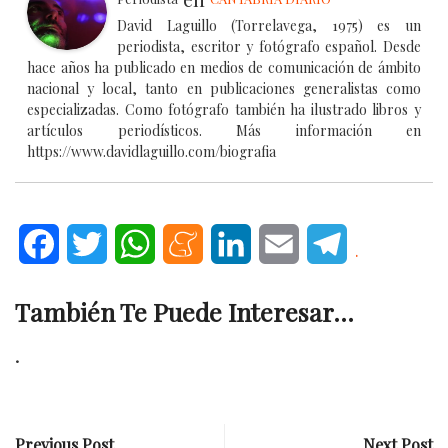
David Laguillo (Torrelavega, 1975) es un
periodista, escritor y fotógrafo español. Desde
hace años ha publicado en medios de comunicación de ámbito
nacional y local, tanto en publicaciones generalistas como
especializadas. Como fotógrafo también ha ilustrado libros y
artículos periodísticos. Más información en
https://www.davidlaguillo.com/biografia
Facebook
Twitter
WhatsApp
Meneame
LinkedIn
Email
Telegram
.
También Te Puede Interesar...
.
Previous Post
Next Post