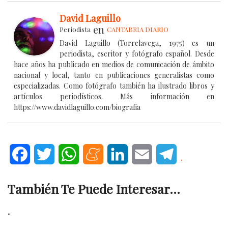
David Laguillo
en
Periodista
CANTABRIA DIARIO
David Laguillo (Torrelavega, 1975) es un
periodista, escritor y fotógrafo español. Desde
hace años ha publicado en medios de comunicación de ámbito
nacional y local, tanto en publicaciones generalistas como
especializadas. Como fotógrafo también ha ilustrado libros y
artículos periodísticos. Más información en
https://www.davidlaguillo.com/biografia
Facebook
Twitter
WhatsApp
Meneame
LinkedIn
Email
Telegram
.
También Te Puede Interesar...
.