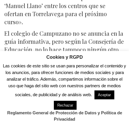
‘Manuel Llano’ entre los centros que se
ofertan en Torrelavega para el próximo
curso».
El colegio de Campuzano no se anuncia en la
guía informativa, pero según la Consejería de
Educación, no lo hace tampoco ningún otro
colegio de Primaria, ya que el objetivo de la
Cookies y RGPD
Guía de la Oferta Educativa 2009-2010 es
Las cookies de este sitio se usan para personalizar el contenido y
«informar sobre el proceso de escolarización
los anuncios, para ofrecer funciones de medios sociales y para
analizar el tráfico. Además, compartimos información sobre el
y la transición entre etapas educativas, no
uso que haga del sitio web con nuestros partners de medios
sobre la relación de centros, que las familias
sociales, de publicidad y de análisis web.
Aceptar
conocen a la perfección».
Rechazar
La Consejería de Educación ha lamentado
Reglamento General de Protección de Datos y Política de
«profundamente» que la portavoz de ACPT
Privacidad
«concentre sus esfuerzos en tergiversar la