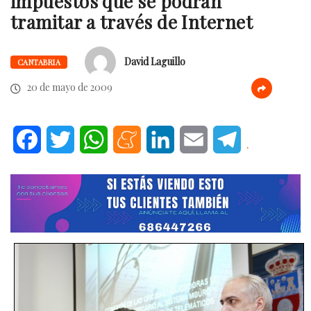
impuestos que se podrán
tramitar a través de Internet
David Laguillo
CANTABRIA
20 de mayo de 2009
Facebook
Twitter
WhatsApp
Meneame
LinkedIn
Email
Telegram
.