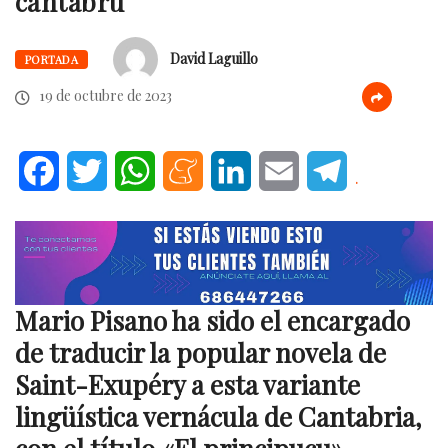
cántabru
David Laguillo
PORTADA
19 de octubre de 2023
Facebook
Twitter
WhatsApp
Meneame
LinkedIn
Email
Telegram
.
Mario Pisano ha sido el encargado
de traducir la popular novela de
Saint-Exupéry a esta variante
lingüística vernácula de Cantabria,