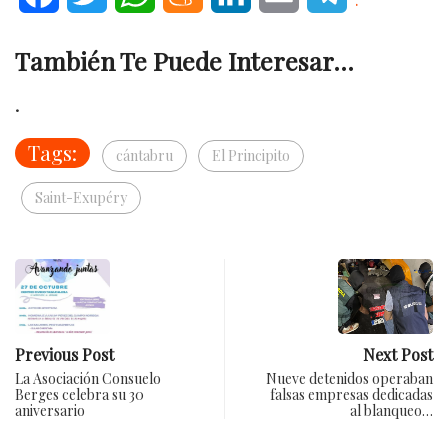
También Te Puede Interesar...
.
Tags:
cántabru
El Principito
Saint-Exupéry
Previous Post
Next Post
La Asociación Consuelo
Nueve detenidos operaban
Berges celebra su 30
falsas empresas dedicadas
aniversario
al blanqueo…