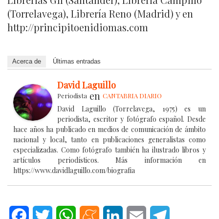
(Torrelavega), Librería Reno (Madrid) y en
http://principitoenidiomas.com
Acerca de
Últimas entradas
David Laguillo
en
Periodista
CANTABRIA DIARIO
David Laguillo (Torrelavega, 1975) es un
periodista, escritor y fotógrafo español. Desde
hace años ha publicado en medios de comunicación de ámbito
nacional y local, tanto en publicaciones generalistas como
especializadas. Como fotógrafo también ha ilustrado libros y
artículos periodísticos. Más información en
https://www.davidlaguillo.com/biografia
Facebook
Twitter
WhatsApp
Meneame
LinkedIn
Email
Telegram
.