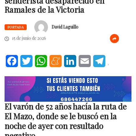
senderista desaparecido en
Ramales de la Victoria
David Laguillo
PORTADA
15 de junio de 2026
Facebook
Twitter
WhatsApp
Meneame
LinkedIn
Email
Telegram
.
El varón de 52 años hacía la ruta de
El Mazo, donde se le buscó en la
noche de ayer con resultado
negativo