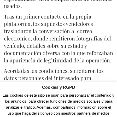
usados.
Tras un primer contacto en la propia
plataforma, los supuestos vendedores
trasladaron la conversación al correo
electrónico, donde remitieron fotografías del
vehículo, detalles sobre su estado y
documentación diversa con la que reforzaban
la apariencia de legitimidad de la operación.
Acordadas las condiciones, solicitaron los
datos personales del interesado para
formalizar un contrato de compraventa. Una
Cookies y RGPD
vez firmado el documento, la víctima realizó
Las cookies de este sitio se usan para personalizar el contenido y
varias transferencias bancarias por un
los anuncios, para ofrecer funciones de medios sociales y para
importe total de 5.000 euros.
analizar el tráfico. Además, compartimos información sobre el
uso que haga del sitio web con nuestros partners de medios