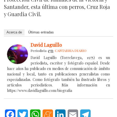
Santander, esta última con perros, Cruz Roja
y Guardia Civil.
Acerca de
Últimas entradas
David Laguillo
en
Periodista
CANTABRIA DIARIO
David Laguillo (Torrelavega, 1975) es un
periodista, escritor y fotógrafo español. Desde
hace años ha publicado en medios de comunicación de ámbito
nacional y local, tanto en publicaciones generalistas como
especializadas. Como fotógrafo también ha ilustrado libros y
artículos periodísticos. Más información en
https://www.davidlaguillo.com/biografia
Facebook
Twitter
WhatsApp
Meneame
LinkedIn
Email
Telegram
.