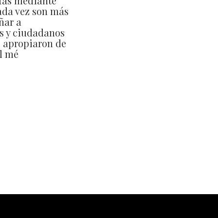
afas mediante
ada vez son más
ñar a
s y ciudadanos
e apropiaron de
el mé