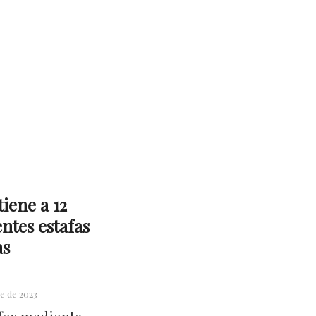
tiene a 12
ntes estafas
as
e de 2023