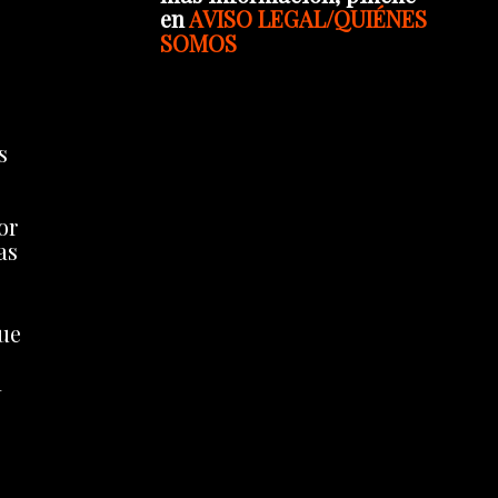
en
AVISO LEGAL/QUIÉNES
SOMOS
s
or
as
que
á