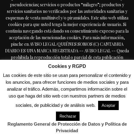
pseudociencias; servicios o productos “milagro”; productos y
servicios sanitarios no verificados por las autoridades sanitarias y
esquemas de venta multinivel y/o piramidales. Este sitio web utiliza
cookies para que usted tenga la mejor experiencia de usuario. Si
continúa navegando está dando su consentimiento expreso para la
aceptación de las mencionadas cookies. Para más información,
pinche en AVISO LEGAL/QUIÉNES SOMOS (C) CANTABRIA
DIARIO ES UNA MARCA REGISTRADA -- AVISO LEGAL -- Queda
prohibida la reproducción total o parcial de esta publicación
periódica, por cualquier medio o procedimiento, sin tener la
Cookies y RGPD
autorización previa, expresa y por escrito del editor, incluyendo el
Las cookies de este sitio se usan para personalizar el contenido y
uso directa o indirectamente comercial en forma de reseñas,
los anuncios, para ofrecer funciones de medios sociales y para
resúmenes, o extractos de prensa, a lo que se manifiesta oposición
analizar el tráfico. Además, compartimos información sobre el
expresa. Copyright © 2009-2025 CantabriaDiario.com Cantabria
uso que haga del sitio web con nuestros partners de medios
Diario es una marca registrada - TODOS LOS DERECHOS
RESERVADOS - - PROHIBIDA LA REPRODUCCIÓN SIN
sociales, de publicidad y de análisis web.
Aceptar
PERMISO PREVIO - Reglamento General de Protección de Datos /
Política de Privacidad
Rechazar
Reglamento General de Protección de Datos y Política de
Privacidad