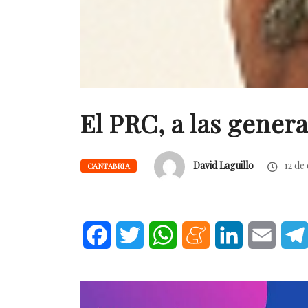
El PRC, a las genera
David Laguillo
12 de
CANTABRIA
Facebook
Twitter
WhatsApp
Meneame
LinkedIn
Email