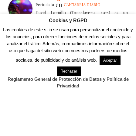
en
Periodista
CANTABRIA DIARIO
David Laguillo (Torrelavega, 1975) es un
periodista, escritor y fotógrafo español. Desde
Cookies y RGPD
hace años ha publicado en medios de comunicación de ámbito
Las cookies de este sitio se usan para personalizar el contenido y
nacional y local, tanto en publicaciones generalistas como
los anuncios, para ofrecer funciones de medios sociales y para
especializadas. Como fotógrafo también ha ilustrado libros y
analizar el tráfico. Además, compartimos información sobre el
artículos periodísticos. Más información en
uso que haga del sitio web con nuestros partners de medios
https://www.davidlaguillo.com/biografia
sociales, de publicidad y de análisis web.
Aceptar
Rechazar
.
Reglamento General de Protección de Datos y Política de
Privacidad
También Te Puede Interesar...
.
Previous Post
Next Post