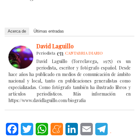
Acerca de
Últimas entradas
David Laguillo
en
Periodista
CANTABRIA DIARIO
David Laguillo (Torrelavega, 1975) es un
periodista, escritor y fotógrafo español. Desde
hace años ha publicado en medios de comunicación de ámbito
nacional y local, tanto en publicaciones generalistas como
especializadas. Como fotógrafo también ha ilustrado libros y
artículos periodísticos. Más información en
https://www.davidlaguillo.com/biografia
Facebook
Twitter
WhatsApp
Meneame
LinkedIn
Email
Telegram
.