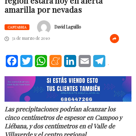
región estará hoy en alerta
amarilla por nevadas
David Laguillo
CANTABRIA
31 de marzo de 2010
Facebook
Twitter
WhatsApp
Meneame
LinkedIn
Email
Telegram
.
Las precipitaciones podrían alcanzar los
cinco centímetros de espesor en Campoo y
Liébana, y dos centímetros en el Valle de
Villaverde y el centro regional