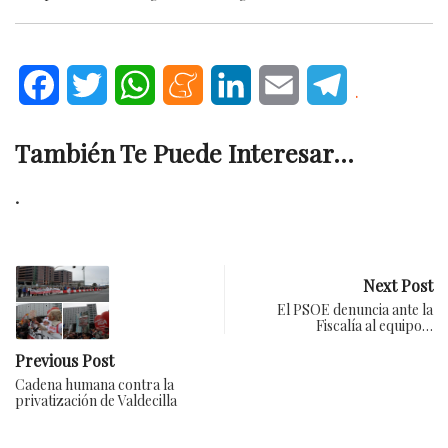
Facebook
Twitter
WhatsApp
Meneame
LinkedIn
Email
Telegram
.
También Te Puede Interesar...
.
Next Post
El PSOE denuncia ante la
Fiscalía al equipo…
Previous Post
Cadena humana contra la
privatización de Valdecilla