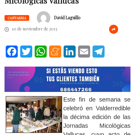
Micológicas Vallucas
David Laguillo
CANTABRIA
10 de noviembre de 2013
Facebook
Twitter
WhatsApp
Meneame
LinkedIn
Email
Telegram
.
Este fin de semana se
celebró en Valderredible
la décima edición de las
Jornadas Micológicas
Vallucas, cuyo acto de