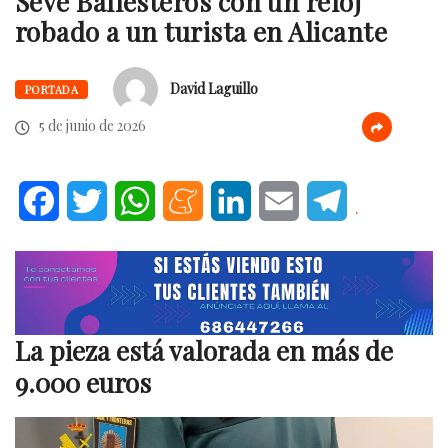
Seve Ballesteros con un reloj
robado a un turista en Alicante
David Laguillo
PORTADA
5 de junio de 2026
Facebook
Twitter
WhatsApp
Meneame
LinkedIn
Email
Telegram
.
La pieza está valorada en más de
9.000 euros