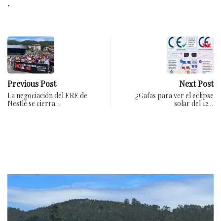
.
Previous Post
Next Post
La negociación del ERE de
¿Gafas para ver el eclipse
Nestlé se cierra…
solar del 12…