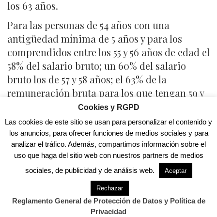
los 63 años.
Para las personas de 54 años con una
antigüedad mínima de 5 años y para los
comprendidos entre los 55 y 56 años de edad el
58% del salario bruto; un 60% del salario
bruto los de 57 y 58 años; el 63% de la
remuneración bruta para los que tengan 59 y
60 años; y el 65% del salario bruto para los
Cookies y RGPD
comprendidos entre los 61 y 62 años.
Las cookies de este sitio se usan para personalizar el contenido y
los anuncios, para ofrecer funciones de medios sociales y para
Para los mayores de 63 años se fija un pago
analizar el tráfico. Además, compartimos información sobre el
único equivalente al 75% del salario bruto de
uso que haga del sitio web con nuestros partners de medios
18 mensualidades.
sociales, de publicidad y de análisis web.
Aceptar
Indemnizaciones adicionales
Rechazar
Reglamento General de Protección de Datos y Política de
Además, el acuerdo alcanzado en la
Privacidad