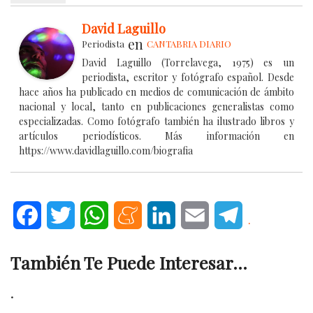
David Laguillo
en
Periodista
CANTABRIA DIARIO
David Laguillo (Torrelavega, 1975) es un
periodista, escritor y fotógrafo español. Desde
hace años ha publicado en medios de comunicación de ámbito
nacional y local, tanto en publicaciones generalistas como
especializadas. Como fotógrafo también ha ilustrado libros y
artículos periodísticos. Más información en
https://www.davidlaguillo.com/biografia
Facebook
Twitter
WhatsApp
Meneame
LinkedIn
Email
Telegram
.
También Te Puede Interesar...
.