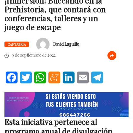
¡Inmersión! Buceando en la
Prehistoria, que contará con
conferencias, talleres y un
juego de escape
David Laguillo
CANTABRIA
9 de septiembre de 2022
Facebook
Twitter
WhatsApp
Meneame
LinkedIn
Email
Telegram
.
Esta iniciativa pertenece al
programa anual de divulgación