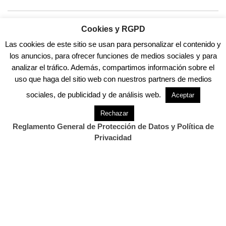
Cookies y RGPD
.
Las cookies de este sitio se usan para personalizar el contenido y
los anuncios, para ofrecer funciones de medios sociales y para
También Te Puede Interesar...
analizar el tráfico. Además, compartimos información sobre el
uso que haga del sitio web con nuestros partners de medios
.
sociales, de publicidad y de análisis web.
Aceptar
Rechazar
Reglamento General de Protección de Datos y Política de
Privacidad
Previous Post
Next Post
La DGT pone en marcha
Llega a Comillas la
una nueva campaña…
exposición ¡Inmersión!
Buceando en…