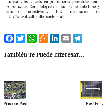
nacional y local, tanto en publicaciones generalistas como
especializadas. Como fotógrafo también ha ilustrado libros y
artículos periodísticos. Más información en
https://www.davidlaguillo.com/biografia
Facebook
Twitter
WhatsApp
Meneame
LinkedIn
Email
Telegram
.
También Te Puede Interesar...
.
Previous Post
Next Post