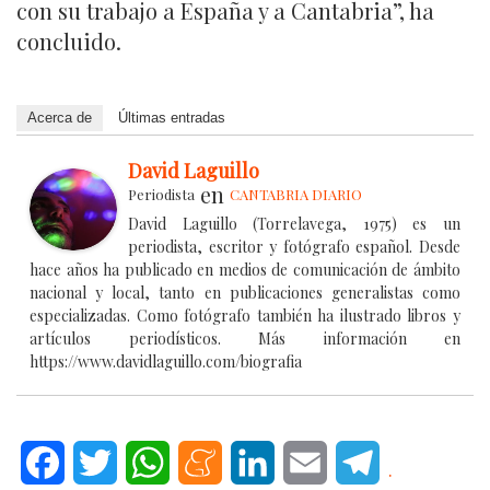
con su trabajo a España y a Cantabria”, ha
concluido.
Acerca de
Últimas entradas
David Laguillo
en
Periodista
CANTABRIA DIARIO
David Laguillo (Torrelavega, 1975) es un
periodista, escritor y fotógrafo español. Desde
hace años ha publicado en medios de comunicación de ámbito
nacional y local, tanto en publicaciones generalistas como
especializadas. Como fotógrafo también ha ilustrado libros y
artículos periodísticos. Más información en
https://www.davidlaguillo.com/biografia
Facebook
Twitter
WhatsApp
Meneame
LinkedIn
Email
Telegram
.