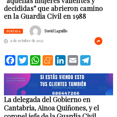
“aquellas mujeres valientes y
decididas” que abrieron camino
en la Guardia Civil en 1988
David Laguillo
PORTADA
9 de octubre de 2023
Facebook
Twitter
WhatsApp
Meneame
LinkedIn
Email
Telegram
.
La delegada del Gobierno en
Cantabria, Ainoa Quiñones, y el
coronel jefe de la Guardia Civil,