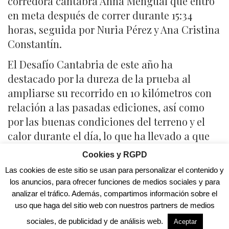
corredora cántabra Anna Mengual que entró
en meta después de correr durante 15:34
horas, seguida por Nuria Pérez y Ana Cristina
Constantín.
El Desafío Cantabria de este año ha
destacado por la dureza de la prueba al
ampliarse su recorrido en 10 kilómetros con
relación a las pasadas ediciones, así como
por las buenas condiciones del terreno y el
calor durante el día, lo que ha llevado a que
se haya registrado un importante número de
Cookies y RGPD
abandonos.
Las cookies de este sitio se usan para personalizar el contenido y
los anuncios, para ofrecer funciones de medios sociales y para
Por otra parte el corredor torrelaveguense
analizar el tráfico. Además, compartimos información sobre el
Manuel Lavin Ríos venció en el Trail del
uso que haga del sitio web con nuestros partners de medios
Desafío Cantabria, logrando batir en 4
sociales, de publicidad y de análisis web.
Aceptar
minutos el récord de esta prueba que