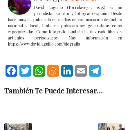
David Laguillo (Torrelavega, 1975) es un
periodista, escritor y fotógrafo español. Desde
hace años ha publicado en medios de comunicación de ámbito
nacional y local, tanto en publicaciones generalistas como
especializadas. Como fotógrafo también ha ilustrado libros y
artículos periodísticos. Más información en
https://www.davidlaguillo.com/biografia
Facebook
Twitter
WhatsApp
Meneame
LinkedIn
Email
Telegram
.
También Te Puede Interesar...
.