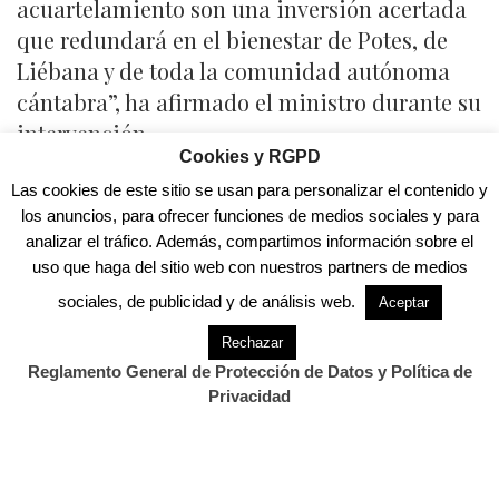
acuartelamiento son una inversión acertada
que redundará en el bienestar de Potes, de
Liébana y de toda la comunidad autónoma
cántabra”, ha afirmado el ministro durante su
intervención.
Cookies y RGPD
Grande-Marlaska ha destacado también el
Las cookies de este sitio se usan para personalizar el contenido y
incremento de las plantillas de Policía
los anuncios, para ofrecer funciones de medios sociales y para
Nacional y de Guardia Civil en los últimos
analizar el tráfico. Además, compartimos información sobre el
cuatro años, que ha aumentado un 7,7 por
uso que haga del sitio web con nuestros partners de medios
ciento en Cantabria hasta alcanzar los 1.758
sociales, de publicidad y de análisis web.
Aceptar
agentes de ambos cuerpos. “Este verano
Rechazar
hemos superado en toda España los 154.000
Reglamento General de Protección de Datos y Política de
efectivos de Policía Nacional y Guardia Civil,
Privacidad
la mayor cifra de los últimos diez años y muy
cerca del máximo histórico de efectivos
alcanzado en diciembre de 2011”, ha señalado.