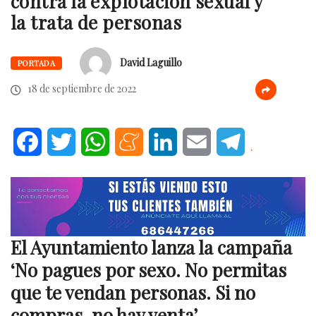
contra la explotación sexual y
la trata de personas
David Laguillo
PORTADA
18 de septiembre de 2022
Facebook
Twitter
WhatsApp
Meneame
LinkedIn
Email
Telegram
.
El Ayuntamiento lanza la campaña
‘No pagues por sexo. No permitas
que te vendan personas. Si no
compras, no hay venta’