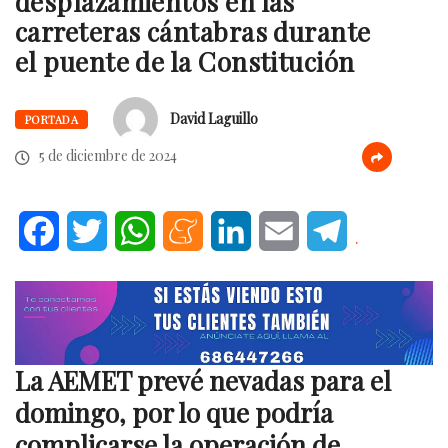
desplazamientos en las
carreteras cántabras durante
el puente de la Constitución
David Laguillo
PORTADA
5 de diciembre de 2024
Facebook
Twitter
WhatsApp
Meneame
LinkedIn
Email
Telegram
.
La AEMET prevé nevadas para el
domingo, por lo que podría
complicarse la operación de