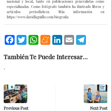
nacional y local, tanto en publicaciones generalistas como
especializadas. Como fotógrafo también ha ilustrado libros y
artículos periodísticos. Más información en
https://www.davidlaguillo.com/biografia
Facebook
Twitter
WhatsApp
Meneame
LinkedIn
Email
Telegram
.
También Te Puede Interesar...
.
Previous Post
Next Post