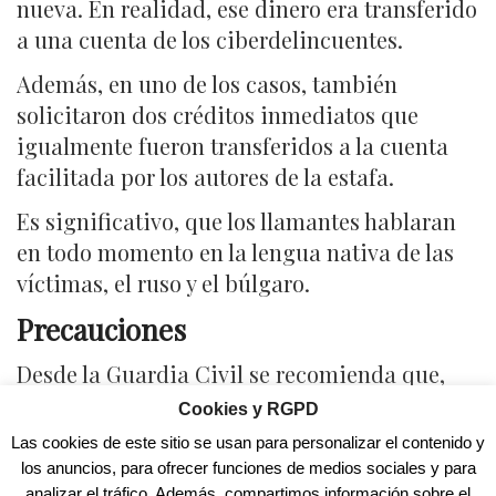
nueva. En realidad, ese dinero era transferido
a una cuenta de los ciberdelincuentes.
Además, en uno de los casos, también
solicitaron dos créditos inmediatos que
igualmente fueron transferidos a la cuenta
facilitada por los autores de la estafa.
Es significativo, que los llamantes hablaran
en todo momento en la lengua nativa de las
víctimas, el ruso y el búlgaro.
Precauciones
Desde la Guardia Civil se recomienda que,
ante llamadas de este tipo u otros que
Cookies y RGPD
impliquen operativas con las cuentas
Las cookies de este sitio se usan para personalizar el contenido y
bancarias, no se debe realizar ninguna
los anuncios, para ofrecer funciones de medios sociales y para
analizar el tráfico. Además, compartimos información sobre el