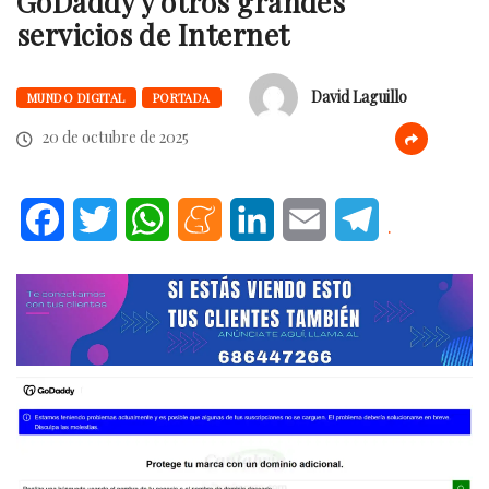
GoDaddy y otros grandes
servicios de Internet
David Laguillo
MUNDO DIGITAL
PORTADA
20 de octubre de 2025
Facebook
Twitter
WhatsApp
Meneame
LinkedIn
Email
Telegram
.