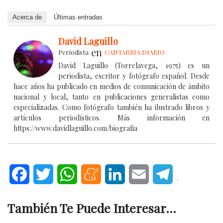
Acerca de
Últimas entradas
David Laguillo
en
Periodista
CANTABRIA DIARIO
David Laguillo (Torrelavega, 1975) es un
periodista, escritor y fotógrafo español. Desde
hace años ha publicado en medios de comunicación de ámbito
nacional y local, tanto en publicaciones generalistas como
especializadas. Como fotógrafo también ha ilustrado libros y
artículos periodísticos. Más información en
https://www.davidlaguillo.com/biografia
Facebook
Twitter
WhatsApp
Meneame
LinkedIn
Email
Telegram
.
También Te Puede Interesar...