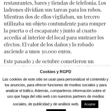
restaurantes, bares y tiendas de telefonía. Los
ladrones dividían sus tareas para los robos.
Mientras dos de ellos vigilaban, un tercero
utilizaba un objeto contundente para romper
la puerta o el escaparate y junto al cuarto
accedía al interior del local para sustraer los
efectos. El valor de los daños y lo robado
asciende a unos 30.000 euros.
Este pasado 2 de octubre cometieron un
nuevo robo con fuerza en el interior de un
Cookies y RGPD
comercio de la localidad de Monzón (Huesca),
Las cookies de este sitio se usan para personalizar el contenido y
en el que emplearon mobiliario urbano como
los anuncios, para ofrecer funciones de medios sociales y para
objeto contundente para romper el
analizar el tráfico. Además, compartimos información sobre el
escaparate de cristal del establecimiento.
uso que haga del sitio web con nuestros partners de medios
Una vez dentro, sustrajeron terminales
sociales, de publicidad y de análisis web.
Aceptar
móviles por valor de más de 6.500 euros.