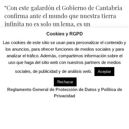
“Con este galardón el Gobierno de Cantabria
confirma ante el mundo que nuestra tierra
infinita no es solo un lema, es un
compromiso inquebrantable de
Cookies y RGPD
preservación”, ha destacado Martínez Abad,
Las cookies de este sitio se usan para personalizar el contenido y
que ha agradecido al esquipo de Cantur y a
los anuncios, para ofrecer funciones de medios sociales y para
las empresas que han participado en la
analizar el tráfico. Además, compartimos información sobre el
uso que haga del sitio web con nuestros partners de medios
construcción y diseño del estand el trabajo
realizado.
sociales, de publicidad y de análisis web.
Aceptar
Rechazar
El titular de turismo ha mostrado su
Reglamento General de Protección de Datos y Política de
satisfacción y ha recordado que éste es el
Privacidad
segundo galardón del estand cántabro, tras
ganar el año pasado el Premio al Mejor
Estand de Comunidades Autónomas.
“Avanzamos hacia un nuevo turismo donde la