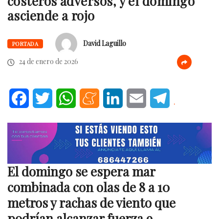
costeros adversos, y el domingo
asciende a rojo
David Laguillo
PORTADA
24 de enero de 2026
Facebook
Twitter
WhatsApp
Meneame
LinkedIn
Email
Telegram
.
El domingo se espera mar
combinada con olas de 8 a 10
metros y rachas de viento que
podrían alcanzar fuerza 9