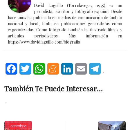
David Laguillo (Torrelavega, 1975) es un
periodista, escritor y fotógrafo español. Desde
hace años ha publicado en medios de comunicación de ámbito
nacional y local, tanto en publicaciones generalistas como
especializadas. Como fotógrafo también ha ilustrado libros y
artículos periodísticos. Más información en
https://www.davidlaguillo.com/biografia
Facebook
Twitter
WhatsApp
Meneame
LinkedIn
Email
Telegram
.
También Te Puede Interesar...
.