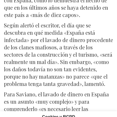
con España, como lo demuestra el hecho de
que en los últimos años se haya detenido en
este país a «más de diez capos».
Según alertó el escritor, el día que se
descubra en qué medida «España está
infectada» por el lavado de dinero procedente
de los clanes mafiosos, a través de los
sectores de la construcción y el turismo, «será
realmente un mal día». Sin embargo, «como
los daños todavía no son tan evidentes,
porque no hay matanzas» no parece «que el
problema tenga tanta gravedad», lamentó.
Para Saviano, el lavado de dinero en España
es un asunto «muy complejo» y para
comprenderlo «es necesario leer las
investigaciones realizadas por las policías de
Cookies y RGPD