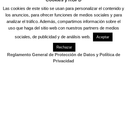
otros países», no porque la policía española
Las cookies de este sitio se usan para personalizar el contenido y
«no sea capaz de realizar esas
los anuncios, para ofrecer funciones de medios sociales y para
analizar el tráfico. Además, compartimos información sobre el
investigaciones, sino porque parece que de
uso que haga del sitio web con nuestros partners de medios
momento está centrada en otros asuntos»,
sociales, de publicidad y de análisis web.
Aceptar
algo que cambiará, a su juicio, cuando los
mafiosos «decidan disparar». Será entonces
Rechazar
cuando se comprenderá «hasta qué punto las
Reglamento General de Protección de Datos y Política de
Privacidad
organizaciones mafiosas están presentes en
este país», aseveró.
Acerca de
Últimas entradas
David Laguillo
en
Periodista
CANTABRIA DIARIO