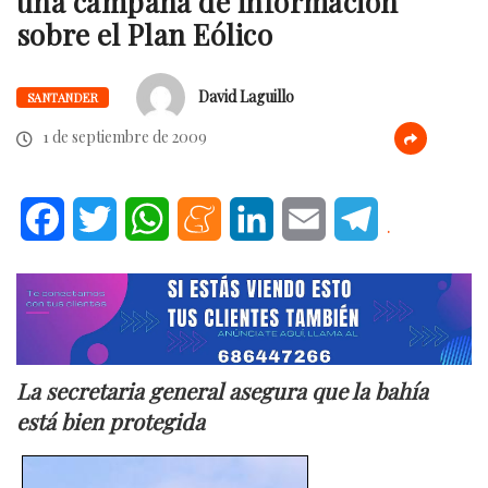
una campaña de información
sobre el Plan Eólico
David Laguillo
SANTANDER
1 de septiembre de 2009
Facebook
Twitter
WhatsApp
Meneame
LinkedIn
Email
Telegram
.
La secretaria general asegura que la bahía
está bien protegida