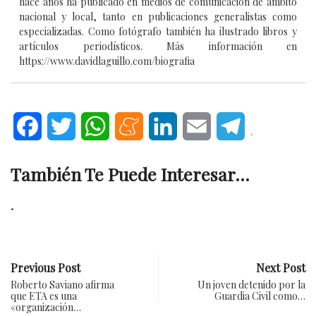
hace años ha publicado en medios de comunicación de ámbito
nacional y local, tanto en publicaciones generalistas como
especializadas. Como fotógrafo también ha ilustrado libros y
artículos periodísticos. Más información en
https://www.davidlaguillo.com/biografia
Facebook
Twitter
WhatsApp
Meneame
LinkedIn
Email
Telegram
.
También Te Puede Interesar...
.
Previous Post
Next Post
Roberto Saviano afirma
Un joven detenido por la
que ETA es una
Guardia Civil como…
«organización…