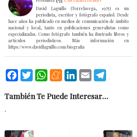
en
Periodista
CANTABRIA DIARIO
David Laguillo (Torrelavega, 1975) es un
periodista, escritor y fotógrafo español. Desde
hace años ha publicado en medios de comunicación de ámbito
nacional y local, tanto en publicaciones generalistas como
especializadas. Como fotógrafo también ha ilustrado libros y
artículos periodísticos. Más información en
https://www.davidlaguillo.com/biografia
Facebook
Twitter
WhatsApp
Meneame
LinkedIn
Email
Telegram
.
También Te Puede Interesar...
.