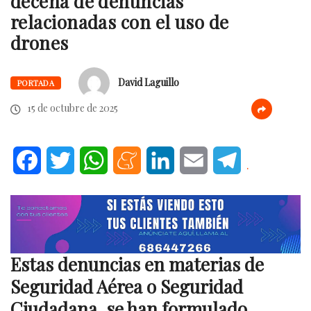
decena de denuncias
relacionadas con el uso de
drones
David Laguillo
PORTADA
15 de octubre de 2025
Facebook
Twitter
WhatsApp
Meneame
LinkedIn
Email
Telegram
.
Estas denuncias en materias de
Seguridad Aérea o Seguridad
Ciudadana, se han formulado