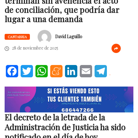
terminan sin avenencia el acto
de conciliación, que podría dar
lugar a una demanda
David Laguillo
CANTABRIA
28 de noviembre de 2025
Facebook
Twitter
WhatsApp
Meneame
LinkedIn
Email
Telegram
.
El decreto de la letrada de la
Administración de Justicia ha sido
notificado en el día de hoy