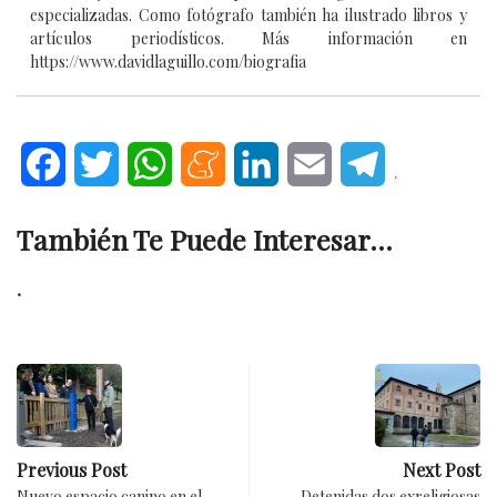
especializadas. Como fotógrafo también ha ilustrado libros y
artículos periodísticos. Más información en
https://www.davidlaguillo.com/biografia
Facebook
Twitter
WhatsApp
Meneame
LinkedIn
Email
Telegram
.
También Te Puede Interesar...
.
Previous Post
Next Post
Nuevo espacio canino en el
Detenidas dos exreligiosas