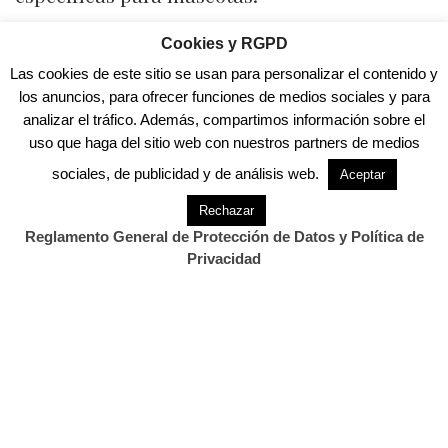
También se contribuye al fomento del
Cookies y RGPD
bienestar animal, proporcionando un
Las cookies de este sitio se usan para personalizar el contenido y
entorno adecuado para el ejercicio y la
los anuncios, para ofrecer funciones de medios sociales y para
interacción, y se mejora de la imagen urbana,
analizar el tráfico. Además, compartimos información sobre el
al integrar zonas caninas en parques
uso que haga del sitio web con nuestros partners de medios
consolidados y accesibles
sociales, de publicidad y de análisis web.
Aceptar
“Con esta ampliación, la ciudad avanza hacia
Rechazar
Reglamento General de Protección de Datos y Política de
un modelo más inclusivo y sostenible,
Privacidad
atendiendo las demandas ciudadanas y
promoviendo la tenencia responsable”, ha
añadido Igual.
Esta área habilitada en el parque de Las
Carolinas se suma a las ubicadas en El Alisal,
Mendicouague, Ciriego, Peñacastillo, Parque