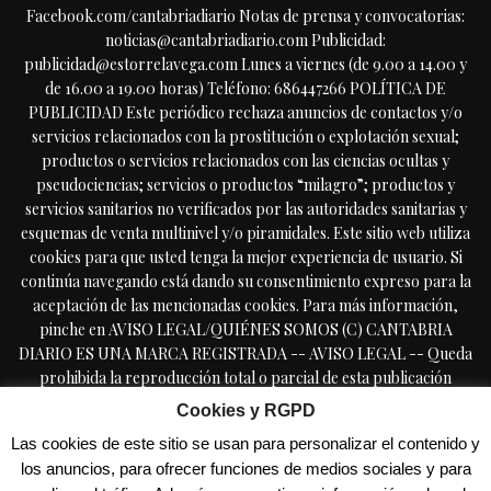
Facebook.com/cantabriadiario Notas de prensa y convocatorias:
noticias@cantabriadiario.com Publicidad:
publicidad@estorrelavega.com Lunes a viernes (de 9.00 a 14.00 y
de 16.00 a 19.00 horas) Teléfono: 686447266 POLÍTICA DE
PUBLICIDAD Este periódico rechaza anuncios de contactos y/o
servicios relacionados con la prostitución o explotación sexual;
productos o servicios relacionados con las ciencias ocultas y
pseudociencias; servicios o productos “milagro”; productos y
servicios sanitarios no verificados por las autoridades sanitarias y
esquemas de venta multinivel y/o piramidales. Este sitio web utiliza
cookies para que usted tenga la mejor experiencia de usuario. Si
continúa navegando está dando su consentimiento expreso para la
aceptación de las mencionadas cookies. Para más información,
pinche en AVISO LEGAL/QUIÉNES SOMOS (C) CANTABRIA
DIARIO ES UNA MARCA REGISTRADA -- AVISO LEGAL -- Queda
prohibida la reproducción total o parcial de esta publicación
periódica, por cualquier medio o procedimiento, sin tener la
Cookies y RGPD
autorización previa, expresa y por escrito del editor, incluyendo el
Las cookies de este sitio se usan para personalizar el contenido y
uso directa o indirectamente comercial en forma de reseñas,
los anuncios, para ofrecer funciones de medios sociales y para
resúmenes, o extractos de prensa, a lo que se manifiesta oposición