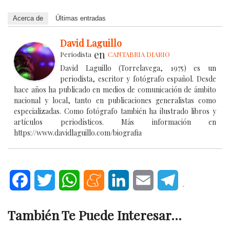
Acerca de
Últimas entradas
David Laguillo
en
Periodista
CANTABRIA DIARIO
David Laguillo (Torrelavega, 1975) es un
periodista, escritor y fotógrafo español. Desde
hace años ha publicado en medios de comunicación de ámbito
nacional y local, tanto en publicaciones generalistas como
especializadas. Como fotógrafo también ha ilustrado libros y
artículos periodísticos. Más información en
https://www.davidlaguillo.com/biografia
Facebook
Twitter
WhatsApp
Meneame
LinkedIn
Email
Telegram
.
También Te Puede Interesar...