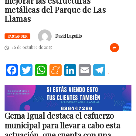
mejorar las estructuras
metálicas del Parque de Las
Llamas
David Laguillo
SANTANDER
16 de octubre de 2025
Facebook
Twitter
WhatsApp
Meneame
LinkedIn
Email
Telegram
.
Gema Igual destaca el esfuerzo
municipal para llevar a cabo esta
actuación, que cuenta con una