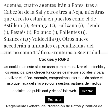
Además, cuatro agentes irán a Potes, tres a
Cabezón de la Sal y otros tres a Noja, mientras
que el resto estarán en puestos como el de
Astillero (1), Beranga (2), Galizano (1), Liendo
(1), Pesués (1), Polanco (1), Polientes (1),
Suances (2) y Valdecilla (1). Otros nueve
accederán a unidades especializadas del
cuerpo como Tráfico, Fronteras o Seguridad
Ciudadana.
Cookies y RGPD
Las cookies de este sitio se usan para personalizar el contenido y
“Estos agentes se incorporan también a una
los anuncios, para ofrecer funciones de medios sociales y para
de las regiones más seguras de España y, por
analizar el tráfico. Además, compartimos información sobre el
tanto, una de las regiones más seguras del
uso que haga del sitio web con nuestros partners de medios
mundo”, ha ensalzado el delegado del
sociales, de publicidad y de análisis web.
Aceptar
Gobierno.
Rechazar
Además, Casares ha apuntado el compromiso
Reglamento General de Protección de Datos y Política de