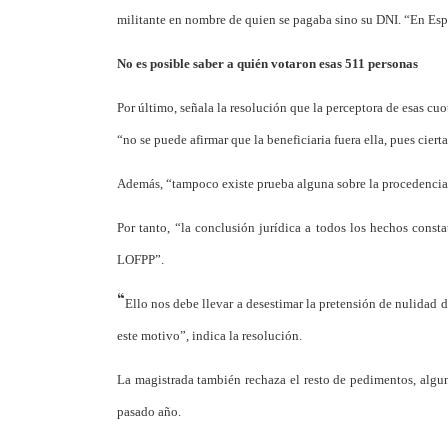
militante en nombre de quien se pagaba sino su DNI. “En Espa
No es posible saber a quién votaron esas 511 personas
Por último, señala la resolución que la perceptora de esas cuot
“no se puede afirmar que la beneficiaria fuera ella, pues cier
Además, “tampoco existe prueba alguna sobre la procedencia 
Por tanto, “la conclusión jurídica a todos los hechos const
LOFPP”.
“
Ello nos debe llevar a desestimar la pretensión de nulidad 
este motivo”, indica la resolución.
La magistrada también rechaza el resto de pedimentos, algu
pasado año.