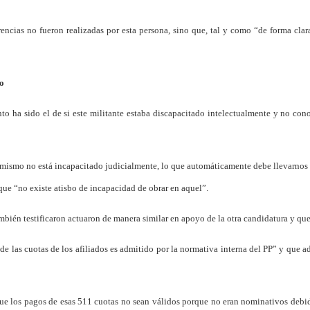
cias no fueron realizadas por esta persona, sino que, tal y como “de forma clar
ho
o ha sido el de si este militante estaba discapacitado intelectualmente y no conoc
l mismo no está incapacitado judicialmente, lo que automáticamente debe llevarnos 
 que “no existe atisbo de incapacidad de obrar en aquel”.
ambién testificaron actuaron de manera similar en apoyo de la otra candidatura y q
 de las cuotas de los afiliados es admitido por la normativa interna del PP” y que
ue los pagos de esas 511 cuotas no sean válidos porque no eran nominativos debi