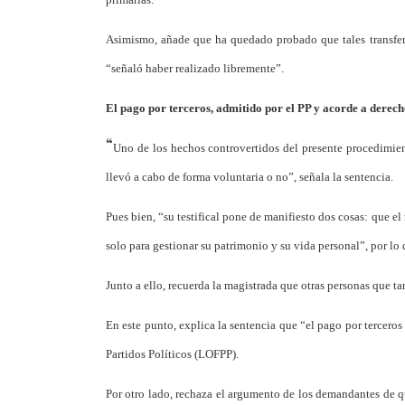
Asimismo, añade que ha quedado probado que tales transferen
“señaló haber realizado libremente”.
El pago por terceros, admitido por el PP y acorde a derec
“
Uno de los hechos controvertidos del presente procedimient
llevó a cabo de forma voluntaria o no”, señala la sentencia.
Pues bien, “su testifical pone de manifiesto dos cosas: que e
solo para gestionar su patrimonio y su vida personal”, por lo
Junto a ello, recuerda la magistrada que otras personas que t
En este punto, explica la sentencia que “el pago por terceros
Partidos Políticos (LOFPP).
Por otro lado, rechaza el argumento de los demandantes de q