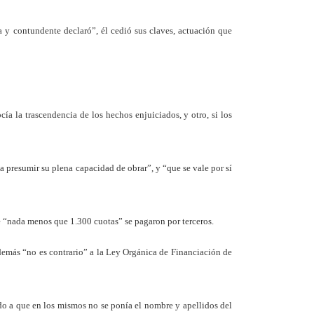
a y contundente declaró”, él cedió sus claves, actuación que
ía la trascendencia de los hechos enjuiciados, y otro, si los
a presumir su plena capacidad de obrar”, y “que se vale por sí
ue “nada menos que 1.300 cuotas” se pagaron por terceros.
 además “no es contrario” a la Ley Orgánica de Financiación de
do a que en los mismos no se ponía el nombre y apellidos del