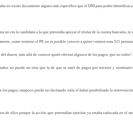
ña no existe documento alguno más específico que el DNI para poder identificar a 
as no era la candidata a la que pretendía apoyar el titular de la cuenta bancaria, ni
tamente, como sostiene el PP, no es posible conocer a quien votaron esas 511 persona
del dinero, más allá de conocer quién efectuó algunos de los pagos, que no todos”.
atados no puede ser otra que la de que se trató de pagos por terceros y nominati
de los pagos, tampoco puede ser declarado nulo el haber posibilitado la intervenció
nos de ellos porque la acción que pretendían ejercitar ya estaba caducada en el 