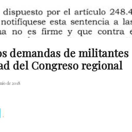
os demandas de militantes 
ad del Congreso regional
unio de 2018
Telegram
.