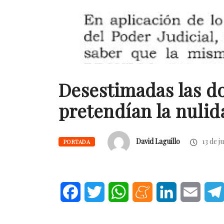
Desestimadas las d
pretendían la nulid
David Laguillo
13 de j
PORTADA
Facebook
Twitter
WhatsApp
Meneame
LinkedIn
Email