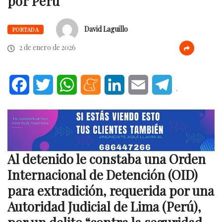
por Perú
David Laguillo
PORTADA
2 de enero de 2026
Facebook
Twitter
WhatsApp
Meneame
LinkedIn
Email
Telegram
.
Al detenido le constaba una Orden
Internacional de Detención (OID)
para extradición, requerida por una
Autoridad Judicial de Lima (Perú),