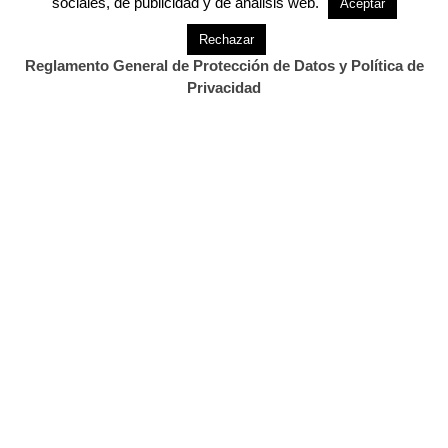
sociales, de publicidad y de análisis web.
Aceptar
Rechazar
Acerca de
Últimas entradas
Reglamento General de Protección de Datos y Política de
Privacidad
David Laguillo
en
Periodista
CANTABRIA DIARIO
David Laguillo (Torrelavega, 1975) es un
periodista, escritor y fotógrafo español. Desde
hace años ha publicado en medios de comunicación de ámbito
nacional y local, tanto en publicaciones generalistas como
especializadas. Como fotógrafo también ha ilustrado libros y
artículos periodísticos. Más información en
https://www.davidlaguillo.com/biografia
.
También Te Puede Interesar...
.