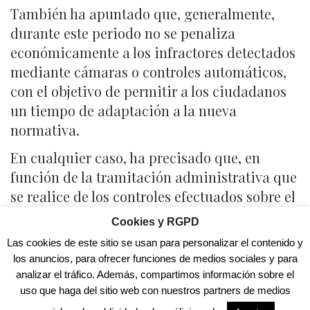
También ha apuntado que, generalmente,
durante este periodo no se penaliza
económicamente a los infractores detectados
mediante cámaras o controles automáticos,
con el objetivo de permitir a los ciudadanos
un tiempo de adaptación a la nueva
normativa.
En cualquier caso, ha precisado que, en
función de la tramitación administrativa que
se realice de los controles efectuados sobre el
tránsito de vehículos en la zona, las sanciones
Cookies y RGPD
derivadas de las infracciones pueden hacerse
Las cookies de este sitio se usan para personalizar el contenido y
efectivas con posterioridad a la fecha en la
los anuncios, para ofrecer funciones de medios sociales y para
que finaliza el periodo de adaptación de la
analizar el tráfico. Además, compartimos información sobre el
ZBE.
uso que haga del sitio web con nuestros partners de medios