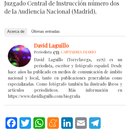
Juzgado Central de Instrucción número dos
de la Audiencia Nacional (Madrid).
Acerca de
Últimas entradas
David Laguillo
en
Periodista
CANTABRIA DIARIO
David Laguillo (Torrelavega, 1975) es un
periodista, escritor y fotógrafo español. Desde
hace años ha publicado en medios de comunicación de ámbito
nacional y local, tanto en publicaciones generalistas como
especializadas. Como fotógrafo también ha ilustrado libros y
artículos periodísticos. Más información en
https://www.davidlaguillo.com/biografia
Facebook
Twitter
WhatsApp
Meneame
LinkedIn
Email
Telegram
.