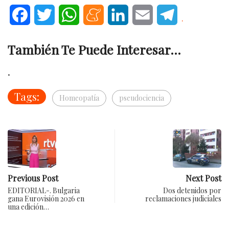
Facebook
Twitter
WhatsApp
Meneame
LinkedIn
Email
Telegram
.
También Te Puede Interesar...
.
Tags:
Homeopatía
pseudociencia
Previous Post
Next Post
EDITORIAL-. Bulgaria
Dos detenidos por
gana Eurovisión 2026 en
reclamaciones judiciales
una edición…