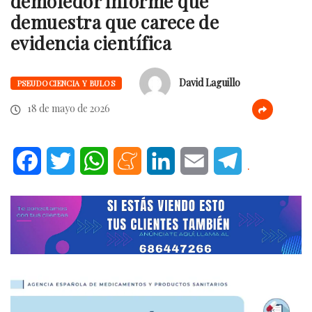
demoledor informe que
demuestra que carece de
evidencia científica
David Laguillo
PSEUDOCIENCIA Y BULOS
18 de mayo de 2026
Facebook
Twitter
WhatsApp
Meneame
LinkedIn
Email
Telegram
.