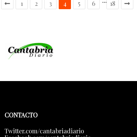
…
1
2
3
4
5
6
18
CONTACTO
Twitter.com/cantabriadiario