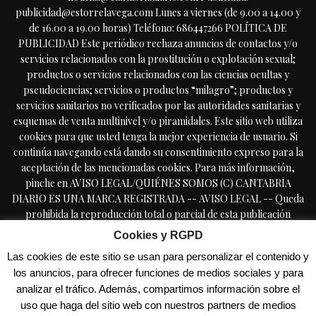
publicidad@estorrelavega.com Lunes a viernes (de 9.00 a 14.00 y
de 16.00 a 19.00 horas) Teléfono: 686447266 POLÍTICA DE
PUBLICIDAD Este periódico rechaza anuncios de contactos y/o
servicios relacionados con la prostitución o explotación sexual;
productos o servicios relacionados con las ciencias ocultas y
pseudociencias; servicios o productos “milagro”; productos y
servicios sanitarios no verificados por las autoridades sanitarias y
esquemas de venta multinivel y/o piramidales. Este sitio web utiliza
cookies para que usted tenga la mejor experiencia de usuario. Si
continúa navegando está dando su consentimiento expreso para la
aceptación de las mencionadas cookies. Para más información,
pinche en AVISO LEGAL/QUIÉNES SOMOS (C) CANTABRIA
DIARIO ES UNA MARCA REGISTRADA -- AVISO LEGAL -- Queda
prohibida la reproducción total o parcial de esta publicación
periódica, por cualquier medio o procedimiento, sin tener la
Cookies y RGPD
autorización previa, expresa y por escrito del editor, incluyendo el
Las cookies de este sitio se usan para personalizar el contenido y
uso directa o indirectamente comercial en forma de reseñas,
los anuncios, para ofrecer funciones de medios sociales y para
resúmenes, o extractos de prensa, a lo que se manifiesta oposición
analizar el tráfico. Además, compartimos información sobre el
expresa. Copyright © 2009-2025 CantabriaDiario.com Cantabria
uso que haga del sitio web con nuestros partners de medios
Diario es una marca registrada - TODOS LOS DERECHOS